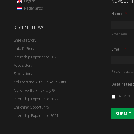
NEWSLETT
English
Nederlands
Name
*
RECENT NEWS
Voornaam
Shreya’s Story
Isabel’s Story
Email
*
Internship Experience 2023
Ayad’s story
Please read o
Saba’s story
Collaboration with Bin Your Butts
Data retent
My Serve the City story 💚
I agree that
Internship Experience 2022
Enriching Opportunity
Internship Experience 2021