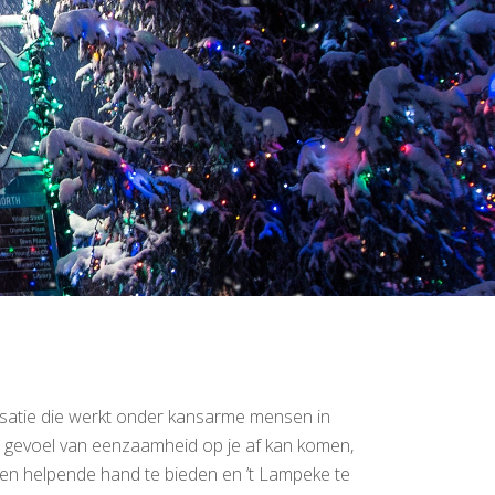
isatie die werkt onder kansarme mensen in
een gevoel van eenzaamheid op je af kan komen,
 een helpende hand te bieden en ’t Lampeke te