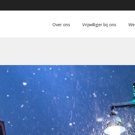
Over ons
Vrijwilliger bij ons
We