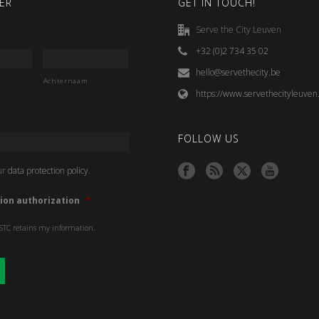
ER
GET IN TOUCH!
Serve the City Leuven
+32 (0)2 734 35 02
hello@servethecity.be
Achternaam
https://www.servethecityleuven
FOLLOW US
ur
data protection policy.
ion authorization
*
 STC retains my information.