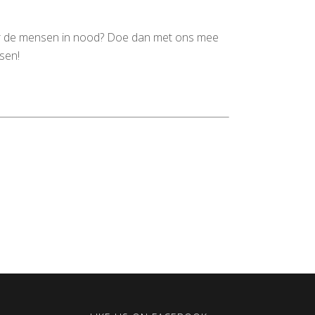
naar de mensen in nood? Doe dan met ons mee
sen!