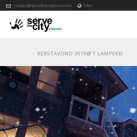
contact@servethecityleuven.be
Talen
KERSTAVOND 2019@’T LAMPEKE!