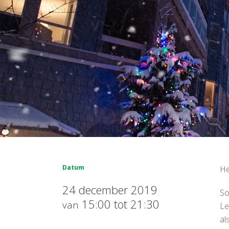
Datum
He
24 december 2019
So
15:00 tot 21:30
van
Le
al