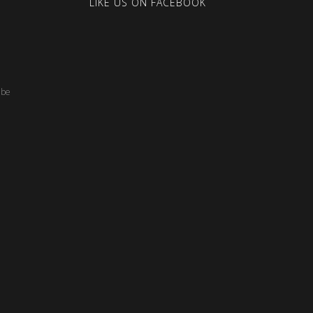
LIKE US ON FACEBOOK
.be