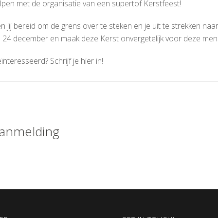
lpen met de organisatie van een supertof Kerstfeest!
n jij bereid om de grens over te steken en je uit te strekken 
 24 december en maak deze Kerst onvergetelijk voor deze men
ïnteresseerd? Schrijf je hier in!
anmelding