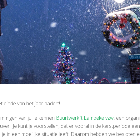
t einde van het jaar nadert!
mmigen van jullie kennen
Buurtwerk ’t Lampeke vzw
, een organ
uven. Je kunt je voorstellen, dat er vooral in de kerstperiode 
s je in een moeilijke situatie leeft. Daarom hebben we besloten