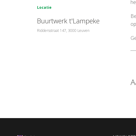
he
Locatie
Be
Buurtwerk t'Lampeke
op
Riddersstraat 147, 3000 Leuven
Ge
A