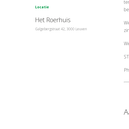
te
Locatie
be
Het Roerhuis
We
Galgebergstraat 42, 3000 Leuven
zi
We
ST
Ph
A