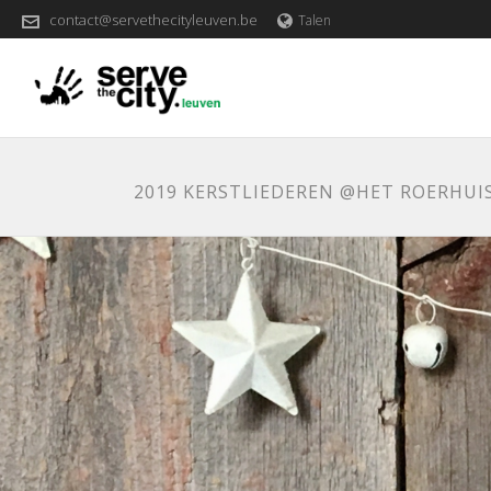
contact@servethecityleuven.be
Talen
2019 KERSTLIEDEREN @HET ROERHUIS