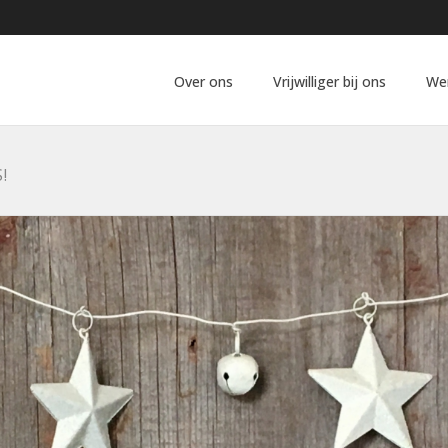
Over ons
Vrijwilliger bij ons
We
!