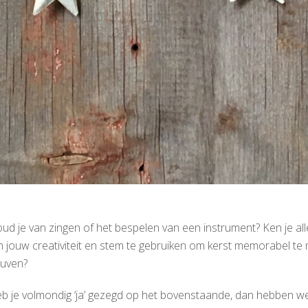
ud je van zingen of het bespelen van een instrument? Ken je alle
 jouw creativiteit en stem te gebruiken om kerst memorabel t
uven?
b je volmondig ‘ja’ gezegd op het bovenstaande, dan hebben we 