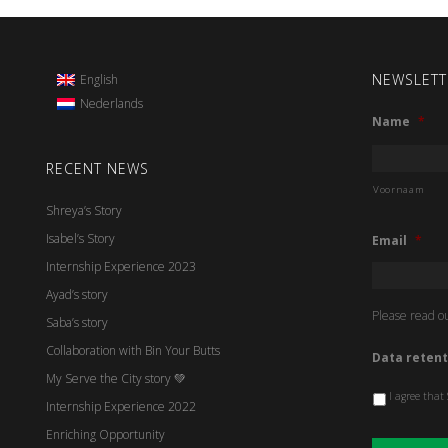
NEWSLETT
English
Nederlands
Name
*
RECENT NEWS
Voornaam
Shreya’s Story
Isabel’s Story
Email
*
Internship Experience 2023
Ayad’s story
Please read o
Saba’s story
Collaboration with Bin Your Butts
Data retent
My Serve the City story 💚
I agree that
Internship Experience 2022
Enriching Opportunity