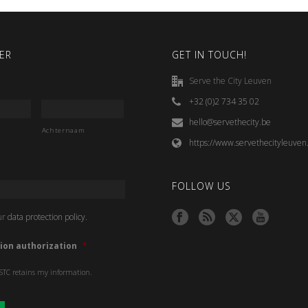
ER
GET IN TOUCH!
Serve the City Leuven
+32 (0)2 734 35 02
hello@servethecity.be
Achternaam
https://www.servethecityleuven
FOLLOW US
ur
data protection policy.
ion authorization
*
 STC retains my information.