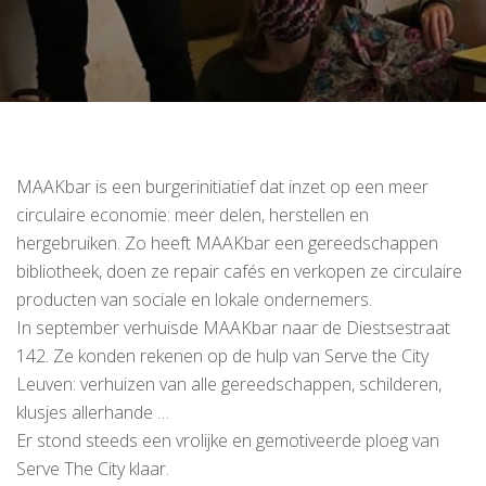
MAAKbar is een burgerinitiatief dat inzet op een meer
circulaire economie: meer delen, herstellen en
hergebruiken. Zo heeft MAAKbar een gereedschappen
bibliotheek, doen ze repair cafés en verkopen ze circulaire
producten van sociale en lokale ondernemers.
In september verhuisde MAAKbar naar de Diestsestraat
142. Ze konden rekenen op de hulp van Serve the City
Leuven: verhuizen van alle gereedschappen, schilderen,
klusjes allerhande …
Er stond steeds een vrolijke en gemotiveerde ploeg van
Serve The City klaar.